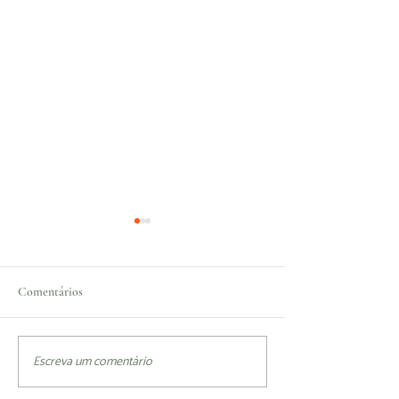
Comentários
Como começar?
Fim à poluição dos
Escreva um comentário