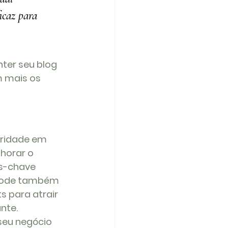
icaz para 
ter seu blog 
 mais os 
ridade em 
horar o 
s-chave 
 pode também 
s para atrair 
nte. 
seu negócio 