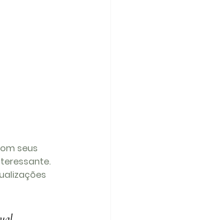
com seus 
teressante. 
ualizações 
ual 