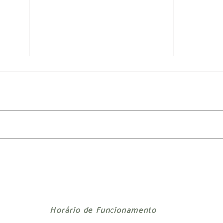
Guia 
Fim à poluição dos ocenos
Horário de Funcionamento