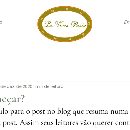
o
E
 de dez. de 2020
1 min de leitura
eçar?
ulo para o post no blog que resuma numa 
u post. Assim seus leitores vão querer cont