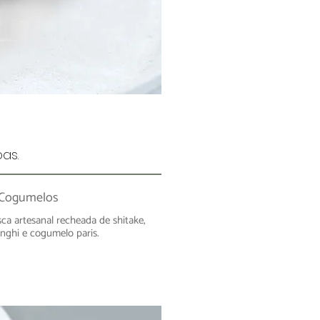
as.
 Cogumelos
sca artesanal recheada de shitake,
unghi e cogumelo paris.