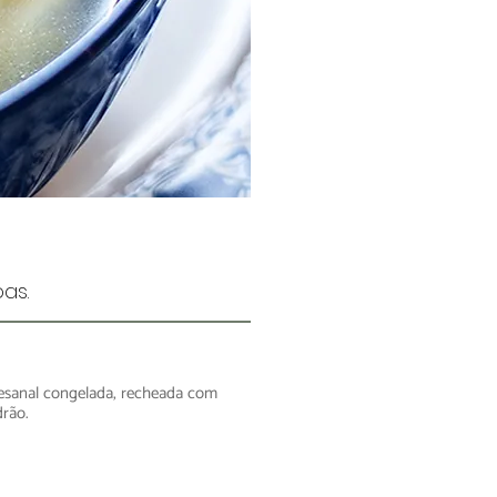
as.
esanal congelada, recheada com
drão.