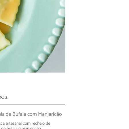
as.
la de Búfala com Manjericão
sca artesanal com recheio de
 de búfala e manjericão.