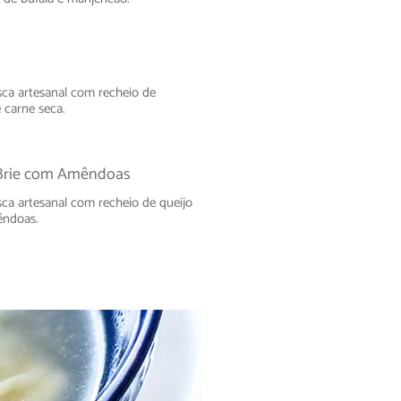
sca artesanal com recheio de
 carne seca.
Brie com Amêndoas
sca artesanal com recheio de queijo
êndoas.