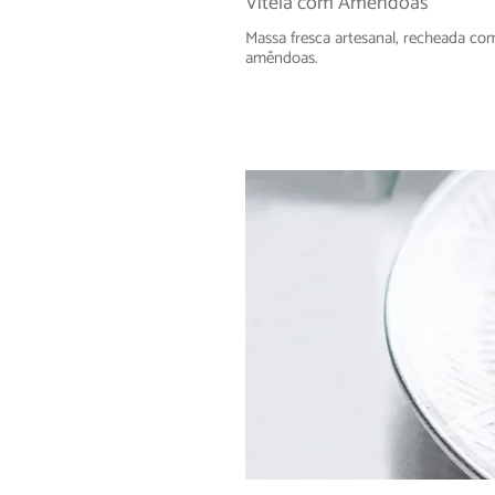
Vitela com Amêndoas
Massa fresca artesanal, recheada com
amêndoas.