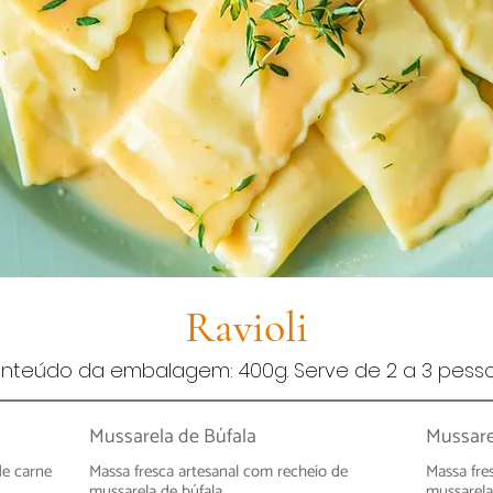
Ravioli
nteúdo da embalagem: 400g. Serve de 2 a 3 pesso
Mussarela de Búfala
Mussare
de carne
Massa fresca artesanal com recheio de
Massa fre
mussarela de búfala.
mussarela