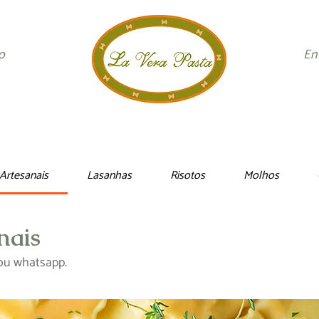
o
E
Artesanais
Lasanhas
Risotos
Molhos
nais
 ou whatsapp.